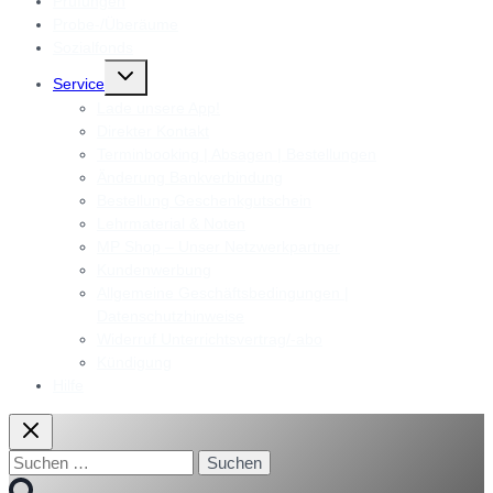
Prüfungen
Probe-/Überäume
Sozialfonds
Untermenü
Service
umschalten
Lade unsere App!
Direkter Kontakt
Terminbooking | Absagen | Bestellungen
Änderung Bankverbindung
Bestellung Geschenkgutschein
Lehrmaterial & Noten
MP Shop – Unser Netzwerkpartner
Kundenwerbung
Allgemeine Geschäftsbedingungen |
Datenschutzhinweise
Widerruf Unterrichtsvertrag/-abo
Kündigung
Hilfe
Suchen
nach: