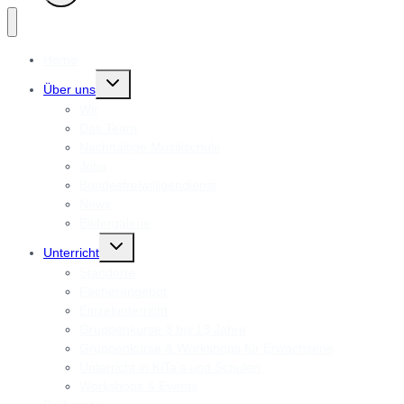
Home
Untermenü
Über uns
umschalten
Wir
Das Team
Nachhaltige Musikschule
Jobs
Bundesfreiwilligendienst
News
Bildergalerie
Untermenü
Unterricht
umschalten
Standorte
Fächerangebot
Einzelunterricht
Gruppenkurse 3 bis 13 Jahre
Gruppenkurse & Workshops für Erwachsene
Unterricht in KiTa’s und Schulen
Workshops & Events