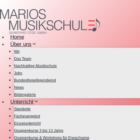
Zum
Inhalt
springen
Home
Über uns
Wir
Das Team
Nachhaltige Musikschule
Jobs
Bundesfreiwilligendienst
News
Bildergalerie
Unterricht
Standorte
Fächerangebot
Einzelunterricht
Gruppenkurse 3 bis 13 Jahre
Gruppenkurse & Workshops für Erwachsene