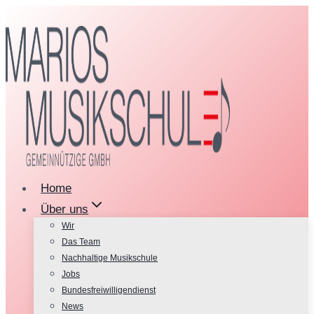
Zum
Inhalt
springen
Home
Über uns
Wir
Das Team
Nachhaltige Musikschule
Jobs
Bundesfreiwilligendienst
News