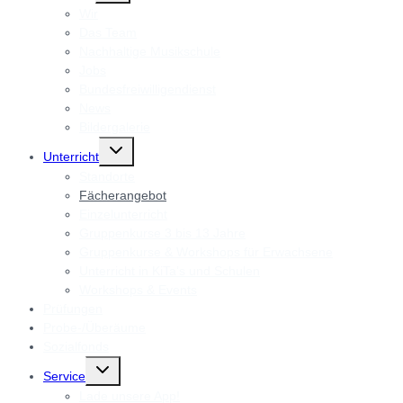
Wir
Das Team
Nachhaltige Musikschule
Jobs
Bundesfreiwilligendienst
News
Bildergalerie
Untermenü
Unterricht
umschalten
Standorte
Fächerangebot
Einzelunterricht
Gruppenkurse 3 bis 13 Jahre
Gruppenkurse & Workshops für Erwachsene
Unterricht in KiTa’s und Schulen
Workshops & Events
Prüfungen
Probe-/Überäume
Sozialfonds
Untermenü
Service
umschalten
Lade unsere App!