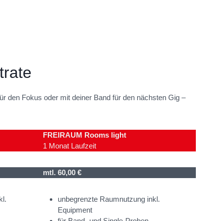
rate
für den Fokus oder mit deiner Band für den nächsten Gig –
FREIRAUM Rooms light
1 Monat Laufzeit
mtl. 60,00 €
l.
unbegrenzte Raumnutzung inkl.
Equipment
für Band- und Single-Proben