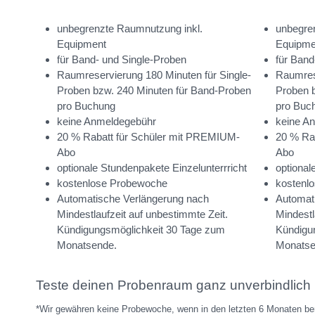
unbegrenzte Raumnutzung inkl.
unbegre
Equipment
Equipme
für Band- und Single-Proben
für Band
Raumreservierung 180 Minuten für Single-
Raumrese
Proben bzw. 240 Minuten für Band-Proben
Proben 
pro Buchung
pro Buc
keine Anmeldegebühr
keine A
20 % Rabatt für Schüler mit PREMIUM-
20 % Ra
Abo
Abo
optionale Stundenpakete Einzelunterrricht
optional
kostenlose Probewoche
kostenl
Automatische Verlängerung nach
Automat
Mindestlaufzeit auf unbestimmte Zeit.
Mindestl
Kündigungsmöglichkeit 30 Tage zum
Kündigu
Monatsende.
Monatse
Teste deinen Probenraum ganz unverbindlich
*Wir gewähren keine Probewoche, wenn in den letzten 6 Monaten b