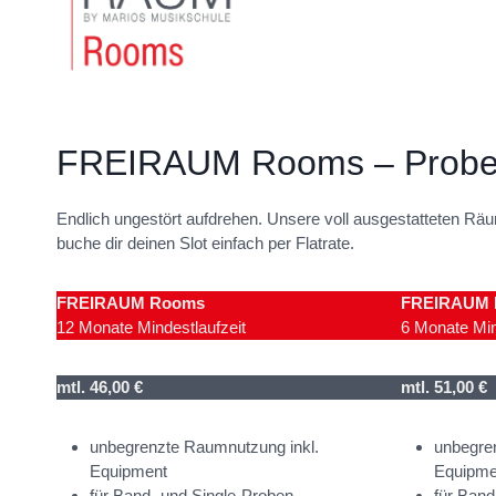
FREIRAUM Rooms – Probenr
Endlich ungestört aufdrehen. Unsere voll ausgestatteten Räu
buche dir deinen Slot einfach per Flatrate.
FREIRAUM
Rooms
FREIRAUM 
12 Monate Mindestlaufzeit
6 Monate Min
mtl. 46,00 €
mtl. 51,00 €
unbegrenzte Raumnutzung inkl.
unbegre
Equipment
Equipme
für Band- und Single-Proben
für Band