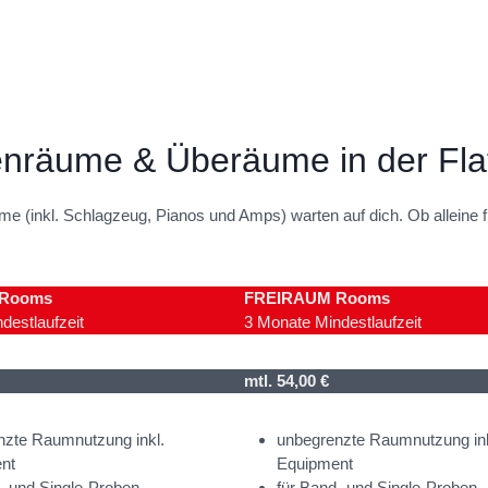
äume & Überäume in der Flat
me (inkl. Schlagzeug, Pianos und Amps) warten auf dich. Ob alleine 
Rooms
FREIRAUM Rooms
destlaufzeit
3 Monate Mindestlaufzeit
mtl. 54,00 €
nzte Raumnutzung inkl.
unbegrenzte Raumnutzung ink
nt
Equipment
- und Single-Proben
für Band- und Single-Proben