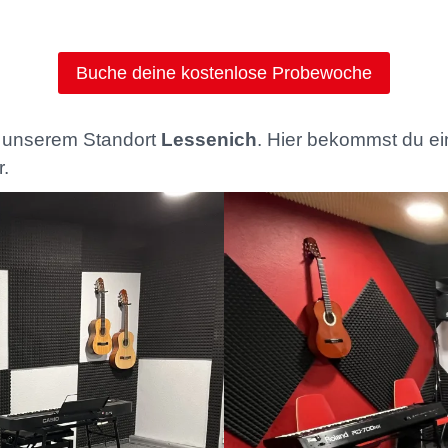
Buche deine kostenlose Probewoche
n unserem Standort
Lessenich
. Hier bekommst du ei
r.