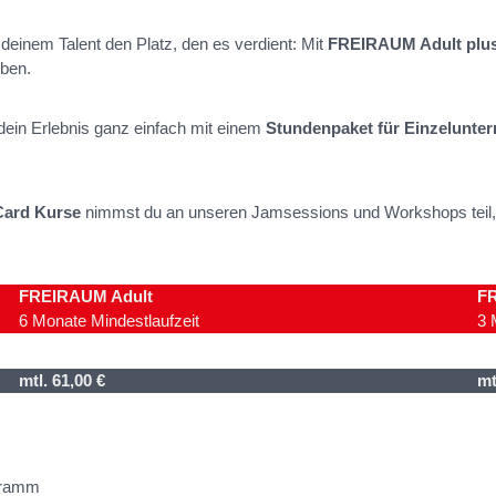
einem Talent den Platz, den es verdient: Mit
FREIRAUM Adult plu
ben.
dein Erlebnis ganz einfach mit einem
Stundenpaket für Einzelunter
Card Kurse
nimmst du an unseren Jamsessions und Workshops teil, 
FREIRAUM Adult
F
6 Monate Mindestlaufzeit
3 
mtl. 61,00 €
mt
gramm