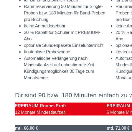
Raumreservierung 90 Minuten für Single-
Raumrese
Proben bzw. 180 Minuten für Band-Proben
Proben 
pro Buchung
pro Buc
keine Anmeldegebühr
keine A
20 % Rabatt für Schüler mit PREMIUM-
20 % Ra
Abo
Abo
optionale Stundenpakete Einzelunterrricht
optional
kostenlose Probewoche
kostenl
Automatische Verlängerung nach
Automat
Mindestlaufzeit auf unbestimmte Zeit.
Mindestl
Kündigungsmöglichkeit 30 Tage zum
Kündigu
Monatsende.
Monatse
Dir sind 90 bzw. 180 Minuten einfach zu
FREIRAUM
Rooms
Profi
FREIRAUM R
12 Monate Mindestlaufzeit
6 Monate Min
mtl. 66,00 €
mtl. 71,00 €