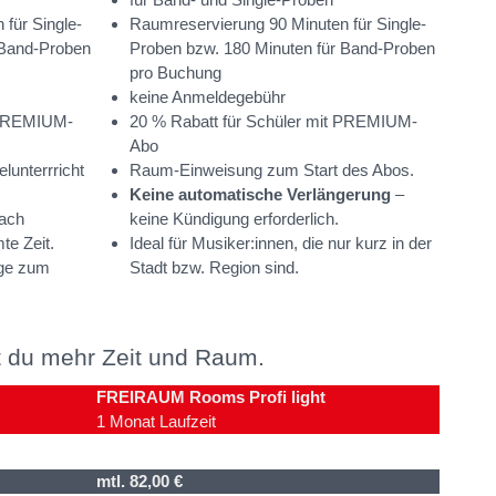
für Single-
Raumreservierung 90 Minuten für Single-
 Band-Proben
Proben bzw. 180 Minuten für Band-Proben
pro Buchung
keine Anmeldegebühr
t PREMIUM-
20 % Rabatt für Schüler mit PREMIUM-
Abo
lunterrricht
Raum-Einweisung zum Start des Abos.
Keine automatische Verlängerung
–
nach
keine Kündigung erforderlich.
te Zeit.
Ideal für Musiker:innen, die nur kurz in der
age zum
Stadt bzw. Region sind.
du mehr Zeit und Raum.
FREIRAUM Rooms Profi light
1 Monat Laufzeit
mtl. 82,00 €