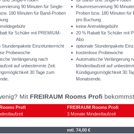
rvierung 90 Minuten für Single-
Raumreservierung 90 Minuten 
bzw. 180 Minuten für Band-Proben
Proben bzw. 180 Minuten für
hung
pro Buchung
nmeldegebühr
keine Anmeldegebühr
batt für Schüler mit PREMIUM-
20 % Rabatt für Schüler mi
Abo
e Stundenpakete Einzelunterrricht
optionale Stundenpakete Einze
ose Probewoche
kostenlose Probewoche
ische Verlängerung nach
Automatische Verlängerung 
aufzeit auf unbestimmte Zeit.
Mindestlaufzeit auf unbestimm
ngsmöglichkeit 30 Tage zum
Kündigungsmöglichkeit 30 T
nde.
Monatsende.
 wenig? Mit
FREIRAUM Rooms Profi
bekommst 
ooms Profi
FREIRAUM Rooms Profi
destlaufzeit
3 Monate Mindestlaufzeit
mtl. 74,00 €