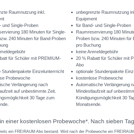
nzte Raumnutzung inkl.
unbegrenzte Raumnutzung ink
nt
Equipment
- und Single-Proben
für Band- und Single-Proben
rvierung 180 Minuten für Single-
Raumreservierung 180 Minuten
bzw. 240 Minuten für Band-Proben
Proben bzw. 240 Minuten für
hung
pro Buchung
nmeldegebühr
keine Anmeldegebühr
batt für Schüler mit PREMIUM-
20 % Rabatt für Schüler mi
Abo
e Stundenpakete Einzelunterrricht
optionale Stundenpakete Einze
ose Probewoche
kostenlose Probewoche
ische Verlängerung nach
Automatische Verlängerung 
aufzeit auf unbestimmte Zeit.
Mindestlaufzeit auf unbestimm
ngsmöglichkeit 30 Tage zum
Kündigungsmöglichkeit 30 T
nde.
Monatsende.
 in einer kostenlosen Probewoche*. Nach sieben Ta
ereits ein FREIRAUM-Abo bestand. Wird nach der Probewoche ein FREIRAUM R