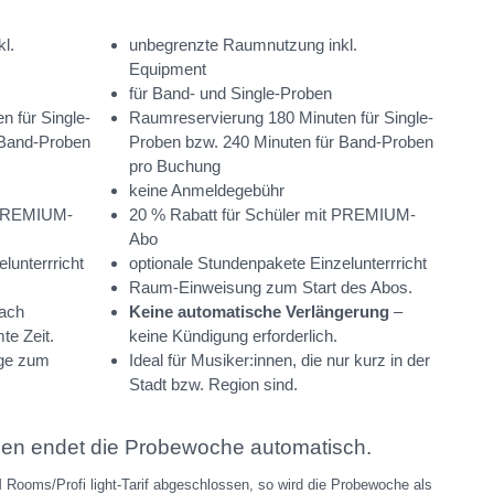
l.
unbegrenzte Raumnutzung inkl.
Equipment
für Band- und Single-Proben
 für Single-
Raumreservierung 180 Minuten für Single-
 Band-Proben
Proben bzw. 240 Minuten für Band-Proben
pro Buchung
keine Anmeldegebühr
t PREMIUM-
20 % Rabatt für Schüler mit PREMIUM-
Abo
lunterrricht
optionale Stundenpakete Einzelunterrricht
Raum-Einweisung zum Start des Abos.
nach
Keine automatische Verlängerung
–
te Zeit.
keine Kündigung erforderlich.
age zum
Ideal für Musiker:innen, die nur kurz in der
Stadt bzw. Region sind.
gen endet die Probewoche automatisch.
ooms/Profi light-Tarif abgeschlossen, so wird die Probewoche als