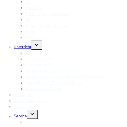
Wir
Das Team
Nachhaltige Musikschule
Jobs
Bundesfreiwilligendienst
News
Bildergalerie
Untermenü
Unterricht
umschalten
Standorte
Fächerangebot
Einzelunterricht
Gruppenkurse 3 bis 13 Jahre
Gruppenkurse & Workshops für Erwachsene
Unterricht in KiTa’s und Schulen
Workshops & Events
Prüfungen
Probe-/Überäume
Sozialfonds
Untermenü
Service
umschalten
Lade unsere App!