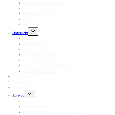
Nachhaltige Musikschule
Jobs
Bundesfreiwilligendienst
News
Bildergalerie
Untermenü
Unterricht
umschalten
Standorte
Fächerangebot
Einzelunterricht
Gruppenkurse 3 bis 13 Jahre
Gruppenkurse & Workshops für Erwachsene
Unterricht in KiTa’s und Schulen
Workshops & Events
Prüfungen
Probe-/Überäume
Sozialfonds
Untermenü
Service
umschalten
Lade unsere App!
Direkter Kontakt
Terminbooking | Absagen | Bestellungen