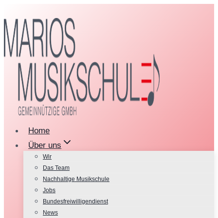
Zum
Inhalt
springen
Home
Über uns
Wir
Das Team
Nachhaltige Musikschule
Jobs
Bundesfreiwilligendienst
News