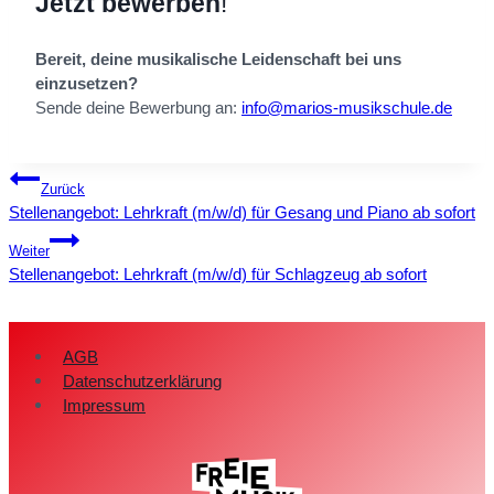
Jetzt bewerben
!
Bereit, deine musikalische Leidenschaft bei uns
einzusetzen?
Sende deine Bewerbung an:
info@marios-musikschule.de
Beitragsnavigation
Zurück
Stellenangebot: Lehrkraft (m/w/d) für Gesang und Piano ab sofort
Weiter
Stellenangebot: Lehrkraft (m/w/d) für Schlagzeug ab sofort
AGB
Datenschutzerklärung
Impressum