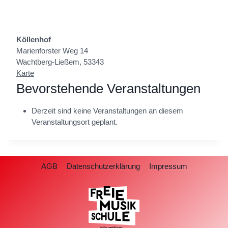
Köllenhof
Marienforster Weg 14
Wachtberg-Ließem
,
53343
K
Karte
ö
Bevorstehende Veranstaltungen
l
l
Derzeit sind keine Veranstaltungen an diesem
e
Veranstaltungsort geplant.
n
h
o
f
AGB
Datenschutzerklärung
Impressum