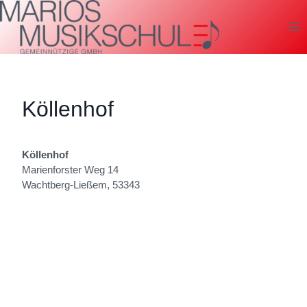
Zum
Inhalt
springen
Köllenhof
Köllenhof
Marienforster Weg 14
Wachtberg-Ließem
,
53343