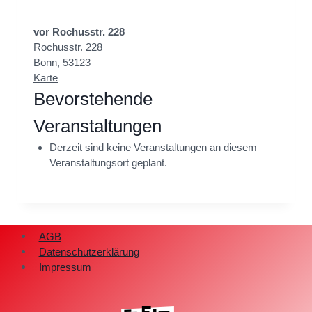
vor Rochusstr. 228
Rochusstr. 228
Bonn
,
53123
v
Karte
o
Bevorstehende
r
Veranstaltungen
R
o
Derzeit sind keine Veranstaltungen an diesem
c
Veranstaltungsort geplant.
h
u
s
s
t
AGB
r
Datenschutzerklärung
.
Impressum
2
2
8